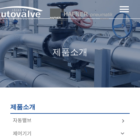
제품소개
제품소개
자동밸브
제어기기
공기압자동밸브