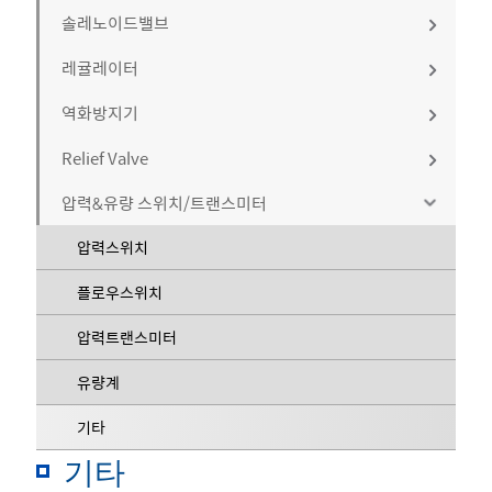
전동자동밸브
볼밸브
솔레노이드밸브
구동기
버터플라이밸브
볼밸브
레귤레이터
물에어용
밸브
글로브밸브
버터플라이밸브
공기압 구동기
역화방지기
스팀용
고압용 (100bar 이상)
자동밸브악세사리
게이트밸브
글로브밸브
전동 구동기
볼밸브
Relief Valve
고압용
중압용 (20bar 이하)
배관형
기타
게이트밸브
기타
버터플라이밸브
솔레노이드밸브
압력&유량 스위치/트랜스미터
내화학용
저압용 (0.5bar이하)
말단형
Breather Valve
기타
글로브밸브
리미트스위치
기타
기타
기타
Vacuum Relief Valve
압력스위치
게이트밸브
에어셋
Pressure Relief Valve
플로우스위치
체크밸브
포지셔너
Safety Relief Valve
압력트랜스미터
기타
기타
기타 (벤트커버.외)
유량계
기타
기타