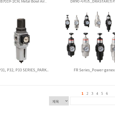
B7019-2CM, Metal Bowl Air..
DR90 시리즈_DRASTAR(드라
P31, P32, P33 SERIES_PARK..
FR Series_Power-genex
1
2
3
4
5
6