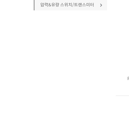
기타
압력&유량 스위치/트랜스미터
기타
Breather Valve
말단형
압력스위치
Vacuum Relief Valve
기타
플로우스위치
Pressure Relief Valve
압력트랜스미터
Safety Relief Valve
유량계
기타 (벤트커버.외)
기타