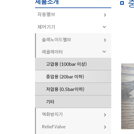
제품소개
자동밸브
제어기기
공기압자동밸브
전동자동밸브
볼밸브
솔레노이드밸브
구동기
볼밸브
레귤레이터
버터플라이밸브
물에어용
밸브
공기압 구동기
버터플라이밸브
고압용 (100bar 이상)
글로브밸브
스팀용
자동밸브악세사리
볼밸브
전동 구동기
글로브밸브
중압용 (20bar 이하)
게이트밸브
고압용
솔레노이드밸브
버터플라이밸브
기타
게이트밸브
저압용 (0.5bar이하)
기타
내화학용
리미트스위치
글로브밸브
기타
기타
기타
에어셋
게이트밸브
역화방지기
포지셔너
체크밸브
Relief Valve
배관형