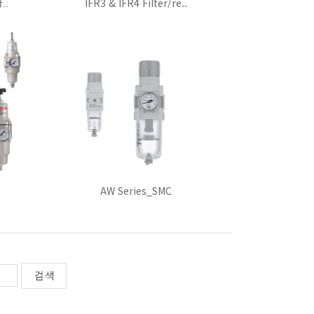
..
IFR3 & IFR4 Filter/re..
AW Series_SMC