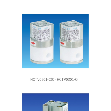
게이트밸브
에어셋
레귤레이터
물에어용
체크밸브
포지셔너
역화방지기
스팀용
고압용 (100bar 이상)
기타
기타
Relief Valve
고압용
중압용 (20bar 이하)
배관형
압력&유량 스위치/트랜스미터
내화학용
저압용 (0.5bar이하)
말단형
Breather Valve
기타
기타
기타
Vacuum Relief Valve
압력스위치
Pressure Relief Valve
플로우스위치
Safety Relief Valve
압력트랜스미터
기타 (벤트커버.외)
유량계
HCTV0201-C(O) HCTV0301-C(..
기타