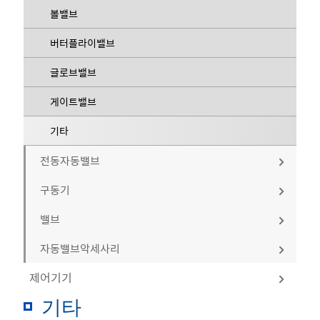
볼밸브
버터플라이밸브
글로브밸브
게이트밸브
기타
전동자동밸브
구동기
볼밸브
밸브
버터플라이밸브
공기압 구동기
자동밸브악세사리
글로브밸브
전동 구동기
볼밸브
제어기기
게이트밸브
기타
버터플라이밸브
솔레노이드밸브
기타
기타
글로브밸브
리미트스위치
솔레노이드밸브