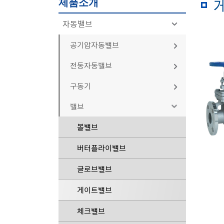
제품소개
자동밸브
공기압자동밸브
전동자동밸브
볼밸브
구동기
볼밸브
버터플라이밸브
밸브
공기압 구동기
버터플라이밸브
글로브밸브
볼밸브
전동 구동기
글로브밸브
게이트밸브
버터플라이밸브
기타
게이트밸브
기타
글로브밸브
기타
게이트밸브
체크밸브