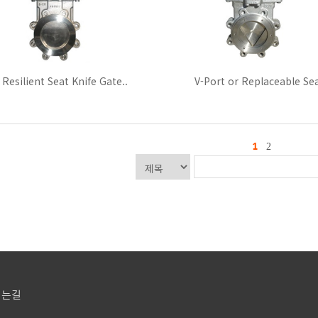
Resilient Seat Knife Gate..
V-Port or Replaceable Sea
1
2
시는길