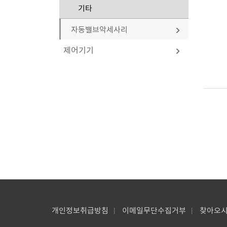
기타
자동밸브악세사리
제어기기
솔레노이드밸브
솔레노이드밸브
리미트스위치
레귤레이터
물에어용
에어셋
역화방지기
고압용 (100bar 이상)
스팀용
포지셔너
Relief Valve
배관형
중압용 (20bar 이하)
고압용
기타
압력&유량 스위치/트랜스미터
Breather Valve
말단형
저압용 (0.5bar이하)
내화학용
압력스위치
Vacuum Relief Valve
기타
기타
기타
플로우스위치
Pressure Relief Valve
개인정보취급방침
이메일무단수집거부
찾아오
|
|
압력트랜스미터
Safety Relief Valve