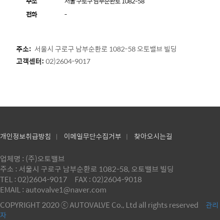
주소
서울 구로구 남부순환로 1082-58
전화
-
주소:
서울시 구로구 남부순환로 1082-58 오토밸브 빌딩
고객센터:
02)2604-9017
개인정보취급방침
이메일무단수집거부
찾아오시는길
|
|
업체명 : (주)오토밸브
주소 : 서울시 구로구 남부순환로 1082-58, 오토밸브 빌딩
TEL : 02)2604-9017
FAX : 02)2604-9018
EMAIL : autovalve1@naver.com
COPYRIGHT 2020 ⓒ AUTOVALVE Co., Ltd all rights reserved
관리
자