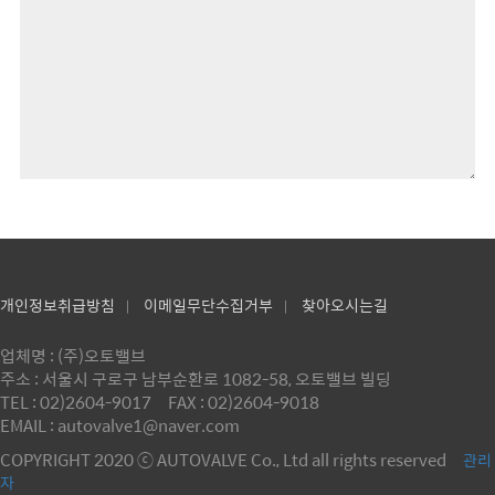
개인정보취급방침
이메일무단수집거부
찾아오시는길
|
|
업체명 : (주)오토밸브
주소 : 서울시 구로구 남부순환로 1082-58, 오토밸브 빌딩
TEL : 02)2604-9017
FAX : 02)2604-9018
EMAIL : autovalve1@naver.com
COPYRIGHT 2020 ⓒ AUTOVALVE Co., Ltd all rights reserved
관리
자