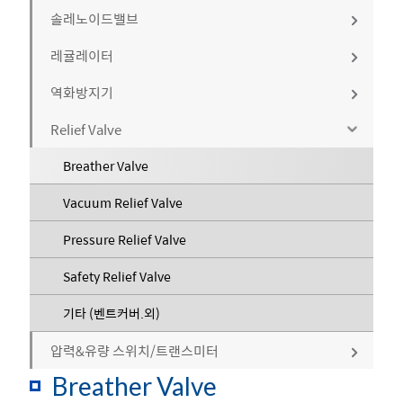
전동자동밸브
볼밸브
솔레노이드밸브
구동기
버터플라이밸브
볼밸브
레귤레이터
물에어용
밸브
글로브밸브
버터플라이밸브
공기압 구동기
역화방지기
스팀용
고압용 (100bar 이상)
자동밸브악세사리
게이트밸브
글로브밸브
전동 구동기
볼밸브
Relief Valve
고압용
중압용 (20bar 이하)
배관형
기타
게이트밸브
기타
버터플라이밸브
솔레노이드밸브
내화학용
저압용 (0.5bar이하)
말단형
Breather Valve
기타
글로브밸브
리미트스위치
기타
기타
기타
Vacuum Relief Valve
게이트밸브
에어셋
Pressure Relief Valve
체크밸브
포지셔너
Safety Relief Valve
기타
기타
기타 (벤트커버.외)
압력&유량 스위치/트랜스미터
Breather Valve
압력스위치