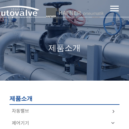
제품소개
제품소개
자동밸브
제어기기
공기압자동밸브